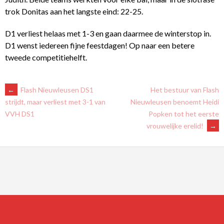
trok Donitas aan het langste eind: 22-25.
D1 verliest helaas met 1-3 en gaan daarmee de winterstop in.
D1 wenst iedereen fijne feestdagen! Op naar een betere
tweede competitiehelft.
BERICHTNAVIGATIE
←
Flash Nieuwleusen DS1
Het bestuur van Flash
Nieuwleusen benoemt Heidi
strijdt, maar verliest met 3-1 van
Popken tot het eerste
VVH DS1
vrouwelijke erelid!
→