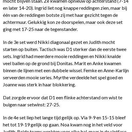
mocht blijven staan. Ze kwamen opnieuw op achterstand (7-14
en later 14-20). Ingrid liet nog knappe reddingen zien, maar bij
één van de reddingen botste zij met haar gezicht tegen de
achtermuur. Gelukkig kon ze doorspelen, maar ook deze set
ging met 17-25 naar de tegenstander.
In de 3e set werd Nikki diagonaal gezet en Judith mocht
starten op buiten. Tactisch was D1 sterker dan de eerste twee
sets. Ingrid had meerdere mooie reddingen en Nikki knalde
veel ballen op de grond bij Donitas. Marit en Anke kwamen
binnen de lijnen met een dubbele wissel. Femke en Anne-Karlijn
serveerden mooie series. Myrthe verdeelde het spel goed en
Joanne was sterk in haar blokkering.
Dat zorgde ervoor dat D1 een flinke achterstand om wist te
buigen naar setwinst: 27-25.
In de 4e set liep het lange tijd gelijk op. Via 9-9 en 15-15 bleef
het tot 19-19 gelijk op gaan. Noa kwam nog in het veld voor
Judith. Beide teams werkten voor elke bal, maar in de slotfase