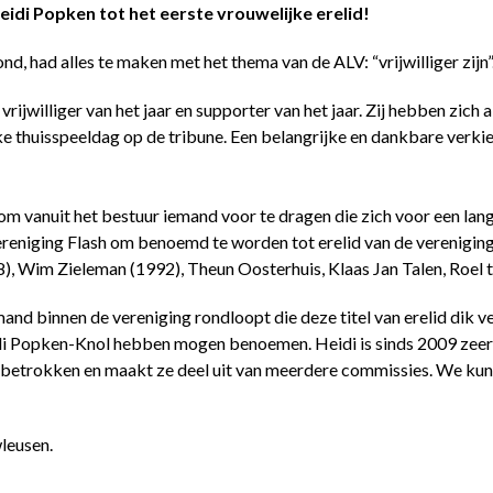
di Popken tot het eerste vrouwelijke erelid!
, had alles te maken met het thema van de ALV: “vrijwilliger zijn”
vrijwilliger van het jaar en supporter van het jaar. Zij hebben zich 
ke thuisspeeldag op de tribune. Een belangrijke en dankbare verkie
 om vanuit het bestuur iemand voor te dragen die zich voor een lan
ereniging Flash om benoemd te worden tot erelid van de vereniging
978), Wim Zieleman (1992), Theun Oosterhuis, Klaas Jan Talen, R
nd binnen de vereniging rondloopt die deze titel van erelid dik ve
Heidi Popken-Knol hebben mogen benoemen. Heidi is sinds 2009 zeer
eer betrokken en maakt ze deel uit van meerdere commissies. We ku
leusen.