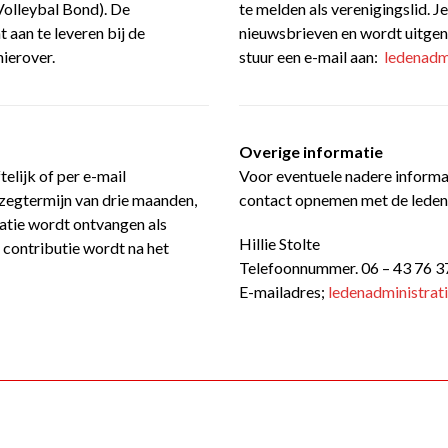
olleybal Bond). De
te melden als verenigingslid. 
t aan te leveren bij de
nieuwsbrieven en wordt uitgeno
hierover.
stuur een e-mail aan:
ledenadm
Overige informatie
elijk of per e-mail
Voor eventuele nadere informat
pzegtermijn van drie maanden,
contact opnemen met de leden
atie wordt ontvangen als
Hillie Stolte
contributie wordt na het
Telefoonnummer. 06 – 43 76 3
E-mailadres;
ledenadministrat