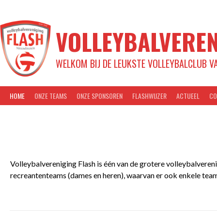
Spring
naar
inhoud
VOLLEYBALVEREN
WELKOM BIJ DE LEUKSTE VOLLEYBALCLUB V
HOME
ONZE TEAMS
ONZE SPONSOREN
FLASHWIJZER
ACTUEEL
CO
Volleybalvereniging Flash is één van de grotere volleybalvere
recreantenteams (dames en heren), waarvan er ook enkele teams 