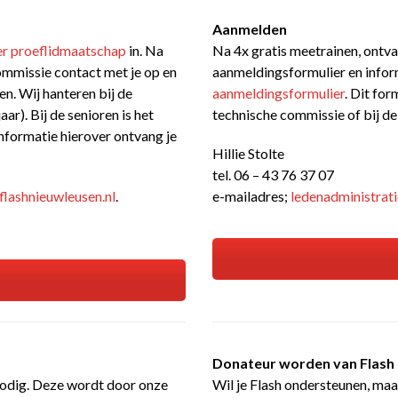
Aanmelden
er proeflidmaatschap
in. Na
Na 4x gratis meetrainen, ontva
ommissie contact met je op en
aanmeldingsformulier en inform
en. Wij hanteren bij de
aanmeldingsformulier
. Dit for
r). Bij de senioren is het
technische commissie of bij de
nformatie hierover ontvang je
Hillie Stolte
tel. 06 – 43 76 37 07
flashnieuwleusen.nl
.
e-mailadres;
ledenadministrat
Donateur worden van Flash
 nodig. Deze wordt door onze
Wil je Flash ondersteunen, maar 