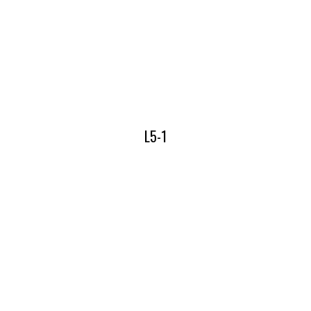
Lees hier alles over onze L4-4
L5-1
Lees hier alles over onze L5-1