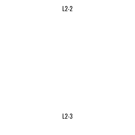
L2-2
Lees hier alles over onze L2-2
L2-3