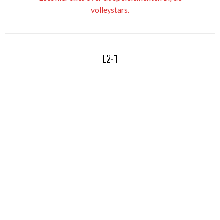
volleystars.
L2-1
Lees hier alles over onze L2-1