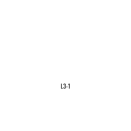
Lees hier alles over onze L2-3
L3-1