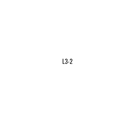
Lees hier alles over onze L3-1
L3-2
Lees hier alles over onze L3-2