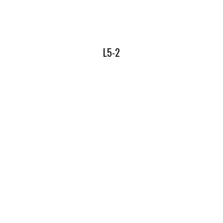
L5-2
Lees hier alles over onze L5-2