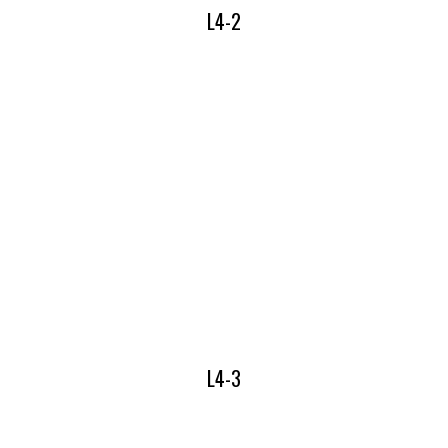
L4-2
Lees hier alles over onze L4-2
L4-3