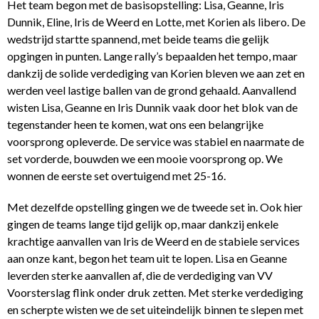
Het team begon met de basisopstelling: Lisa, Geanne, Iris
Dunnik, Eline, Iris de Weerd en Lotte, met Korien als libero. De
wedstrijd startte spannend, met beide teams die gelijk
opgingen in punten. Lange rally’s bepaalden het tempo, maar
dankzij de solide verdediging van Korien bleven we aan zet en
werden veel lastige ballen van de grond gehaald. Aanvallend
wisten Lisa, Geanne en Iris Dunnik vaak door het blok van de
tegenstander heen te komen, wat ons een belangrijke
voorsprong opleverde. De service was stabiel en naarmate de
set vorderde, bouwden we een mooie voorsprong op. We
wonnen de eerste set overtuigend met 25-16.
Met dezelfde opstelling gingen we de tweede set in. Ook hier
gingen de teams lange tijd gelijk op, maar dankzij enkele
krachtige aanvallen van Iris de Weerd en de stabiele services
aan onze kant, begon het team uit te lopen. Lisa en Geanne
leverden sterke aanvallen af, die de verdediging van VV
Voorsterslag flink onder druk zetten. Met sterke verdediging
en scherpte wisten we de set uiteindelijk binnen te slepen met