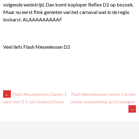
volgende wedstrijd. Dan komt koploper Reflex D2 op bezoek.
Maar nu eerst flink genieten van het carnaval wat in de regio
losbarst. ALAAAAAAAAAF
Veel liefs Flash Nieuwleusen D2
BERICHTNAVIGATIE
←
Flash Nieuwleusen Dames 1
Flash Nieuwleusen heren 1 boekt
sterke overwinning op Groningen
wint met 3-1 van Sudosa Desto
→