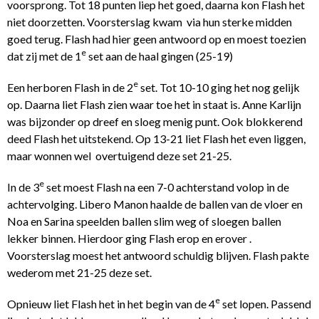
voorsprong. Tot 18 punten liep het goed, daarna kon Flash het
niet doorzetten. Voorsterslag kwam via hun sterke midden
goed terug. Flash had hier geen antwoord op en moest toezien
e
dat zij met de 1
set aan de haal gingen (25-19)
e
Een herboren Flash in de 2
set. Tot 10-10 ging het nog gelijk
op. Daarna liet Flash zien waar toe het in staat is. Anne Karlijn
was bijzonder op dreef en sloeg menig punt. Ook blokkerend
deed Flash het uitstekend. Op 13-21 liet Flash het even liggen,
maar wonnen wel overtuigend deze set 21-25.
e
In de 3
set moest Flash na een 7-0 achterstand volop in de
achtervolging. Libero Manon haalde de ballen van de vloer en
Noa en Sarina speelden ballen slim weg of sloegen ballen
lekker binnen. Hierdoor ging Flash erop en erover .
Voorsterslag moest het antwoord schuldig blijven. Flash pakte
wederom met 21-25 deze set.
e
Opnieuw liet Flash het in het begin van de 4
set lopen. Passend