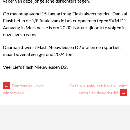
vaker van deze jonge scheidsrechters tegen.
Op maandagavond 15 Januari mag Flash alweer spelen. Dan zal
Flash het in de 1/8 finale van de beker opnemen tegen SVM D1.
Aanvang in Marknesse is om 20.30. Natuurlijk ook te volgen in
onze livestreams.
Daarnaast wenst Flash Nieuwleusen D2 u allen een sportief,
maar bovenal een gezond 2024 toe!
Veel Liefs Flash Nieuwleusen D2.
BERICHTNAVIGATIE
←
Denderend uit de
Flash Nieuwleusen heren 1 wint
eerste thuiswedstrijd
→
winterslaap