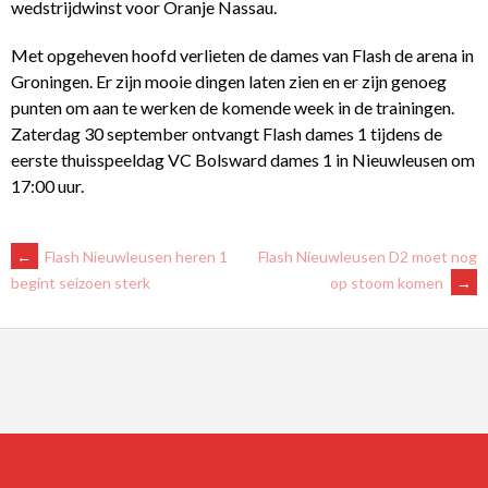
wedstrijdwinst voor Oranje Nassau.
Met opgeheven hoofd verlieten de dames van Flash de arena in
Groningen. Er zijn mooie dingen laten zien en er zijn genoeg
punten om aan te werken de komende week in de trainingen.
Zaterdag 30 september ontvangt Flash dames 1 tijdens de
eerste thuisspeeldag VC Bolsward dames 1 in Nieuwleusen om
17:00 uur.
BERICHTNAVIGATIE
←
Flash Nieuwleusen heren 1
Flash Nieuwleusen D2 moet nog
op stoom komen
→
begint seizoen sterk