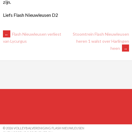
zijn.
Liefs Flash Nieuwleusen D2
BERICHTNAVIGATIE
←
Flash Nieuwleusen verliest
Stoomtrein Flash Nieuwleusen
heren 1 walst over Harlingen
van Lycurgus
heen
→
© 2026 VOLLEYBALVERENIGING FLASH NIEUWLEUSEN