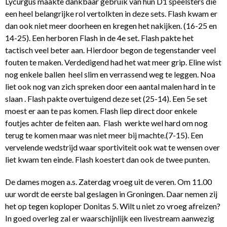
Lycurgus maakte dankbaar gebruik van hun D1 speelsters die
een heel belangrijke rol vertolkten in deze sets. Flash kwam er
dan ook niet meer doorheen en kregen het nakijken. (16-25 en
14-25). Een herboren Flash in de 4
e
set. Flash pakte het
tactisch veel beter aan. Hierdoor begon de tegenstander veel
fouten te maken. Verdedigend had het wat meer grip. Eline wist
nog enkele ballen heel slim en verrassend weg te leggen. Noa
liet ook nog van zich spreken door een aantal malen hard in te
slaan . Flash pakte overtuigend deze set (25-14). Een 5
e
set
moest er aan te pas komen. Flash liep direct door enkele
foutjes achter de feiten aan. Flash werkte wel hard om nog
terug te komen maar was niet meer bij machte.(7-15). Een
vervelende wedstrijd waar sportiviteit ook wat te wensen over
liet kwam ten einde. Flash koestert dan ook de twee punten.
De dames mogen a.s. Zaterdag vroeg uit de veren. Om 11.00
uur wordt de eerste bal geslagen in Groningen. Daar nemen zij
het op tegen koploper Donitas 5. Wilt u niet zo vroeg afreizen?
In goed overleg zal er waarschijnlijk een livestream aanwezig