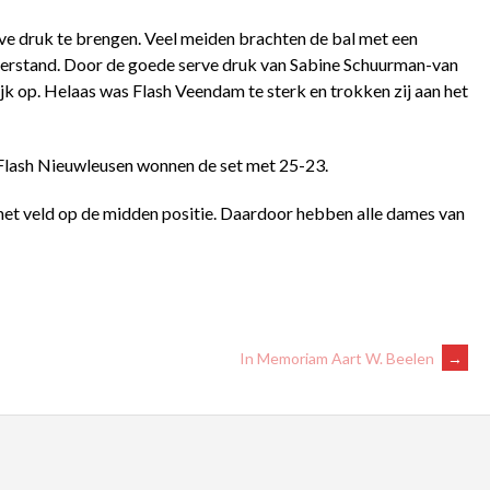
ve druk te brengen. Veel meiden brachten de bal met een
terstand. Door de goede serve druk van Sabine Schuurman-van
k op. Helaas was Flash Veendam te sterk en trokken zij aan het
n Flash Nieuwleusen wonnen de set met 25-23.
het veld op de midden positie. Daardoor hebben alle dames van
In Memoriam Aart W. Beelen
→