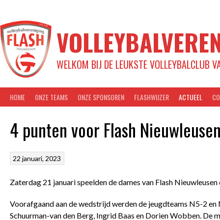
Spring
naar
inhoud
VOLLEYBALVEREN
WELKOM BIJ DE LEUKSTE VOLLEYBALCLUB V
HOME
ONZE TEAMS
ONZE SPONSOREN
FLASHWIJZER
ACTUEEL
CO
4 punten voor Flash Nieuwleuse
22 januari, 2023
Zaterdag 21 januari speelden de dames van Flash Nieuwleusen 
Voorafgaand aan de wedstrijd werden de jeugdteams N5-2 en N4
Schuurman-van den Berg, Ingrid Baas en Dorien Wobben. De me