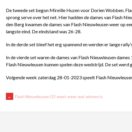
De tweede set begon Mireille Huzen voor Dorien Wobben. Flash
sprong serve over het net. Hier hadden de dames van Flash N
den Berg kwamen de dames van Flash Nieuwleusen weer op een ge
langste eind. De eindstand was 26-28.
In de derde set bleef het erg spannend en werden er lange rall
In de vierde set waren de dames van Flash Nieuwleusen dames 
Flash Nieuwleusen kunnen spelen deze wedstrijd. De set werd
Volgende week zaterdag 28-01-2023 speelt Flash Nieuwleusen
BERICHTNAVIGATIE
←
Flash Nieuwleusen D2 weet weer wat winnen is