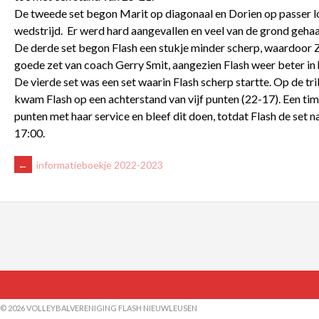
De tweede set begon Marit op diagonaal en Dorien op passer lo
wedstrijd. Er werd hard aangevallen en veel van de grond geha
De derde set begon Flash een stukje minder scherp, waardoor Z
goede zet van coach Gerry Smit, aangezien Flash weer beter in h
De vierde set was een set waarin Flash scherp startte. Op de t
kwam Flash op een achterstand van vijf punten (22-17). Een ti
punten met haar service en bleef dit doen, totdat Flash de set 
17:00
.
BERICHTNAVIGATIE
←
informatieboekje 2022-2023
© 2026 VOLLEYBALVERENIGING FLASH NIEUWLEUSEN