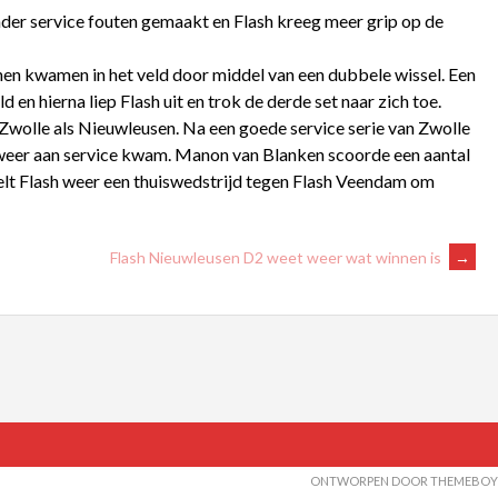
nder service fouten gemaakt en Flash kreeg meer grip op de
nen kwamen in het veld door middel van een dubbele wissel. Een
n hierna liep Flash uit en trok de derde set naar zich toe.
 Zwolle als Nieuwleusen. Na een goede service serie van Zwolle
h weer aan service kwam. Manon van Blanken scoorde een aantal
lt Flash weer een thuiswedstrijd tegen Flash Veendam
om
Flash Nieuwleusen D2 weet weer wat winnen is
→
ONTWORPEN DOOR THEMEBOY