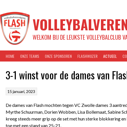
Spring
naar
inhoud
VOLLEYBALVEREN
WELKOM BIJ DE LEUKSTE VOLLEYBALCLUB V
HOME
ONZE TEAMS
ONZE SPONSOREN
FLASHWIJZER
ACTUEEL
CO
3-1 winst voor de dames van Flas
15 januari, 2023
De dames van Flash mochten tegen VC Zwolle dames 3 aantreden.
Myrthe Schuurman, Dorien Wobben, Lisa Bollemaat, Sabine Schu
kreeg steeds meer grip op de set met hun sterke blokkering en 
toe met een stand van 25-21.