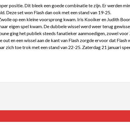
per positie. Dit bleek een goede combinatie te zijn. Er werden mi
ald. Deze set won Flash dan ook met een stand van 19-25.
wolle op een kleine voorsprong kwam. Iris Kooiker en Judith Boo
aar eigen spel kwam. De dubbele wissel werd weer terug gewisseld e
ribune ging het publiek steeds fanatieker aanmoedigen, zowel voor
me out en een wissel aan de kant van Flash zorgde ervoor dat Flas
naar zich toe trok met een stand van 22-25.
Zaterdag 21 januari
spee