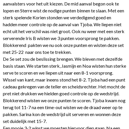
aanvalsters voor het uit kiezen. De mid aanval begon ook te
lopen en Sterre wist de nodige punten binnen te slaan. Met een
sterk spelende Korien stonden we verdedigend goed en
hadden meer controle op de aanval van Tjoba. We liepen niet
echt uit het verschil was niet groot. Ook nu weer met een sterk
serverende Iris B wisten we 3 punten voorsprong te pakken.
Blokkerend pakten we nu ook onze punten en wisten deze set
met 25-22 naar ons toe te trekken.
De 5e set zou de beslissing brengen. We bleven met dezelfde
basis staan. We starten sterk, Jasmijn en Noa wisten hun sterke
serve te scoren en we liepen uit naar een 8-1 voorsprong.
Wissel van kant, maar ineens stond het 8-2. Tjoba had een punt
cadeau gekregen van de teller en scheidsrechter. Het mocht de
pret niet drukken we hielden goed controle op de wedstrijd.
Blokkerend wisten we onze punten te scoren. Tjoba kwam nog
terug tot 11-7 na een time-out wisten we de draad weer op te
pakken. Sarina kon de wedstrijd uit serveren en wonnen deze
set duidelijk met 15-7.
Een mooie 3-2 winst we moesten hiervoor diep gaan. Na een