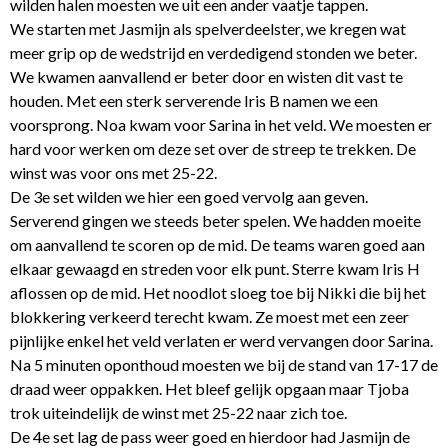
wilden halen moesten we uit een ander vaatje tappen.
We starten met Jasmijn als spelverdeelster, we kregen wat
meer grip op de wedstrijd en verdedigend stonden we beter.
We kwamen aanvallend er beter door en wisten dit vast te
houden. Met een sterk serverende Iris B namen we een
voorsprong. Noa kwam voor Sarina in het veld. We moesten er
hard voor werken om deze set over de streep te trekken. De
winst was voor ons met 25-22.
De 3e set wilden we hier een goed vervolg aan geven.
Serverend gingen we steeds beter spelen. We hadden moeite
om aanvallend te scoren op de mid. De teams waren goed aan
elkaar gewaagd en streden voor elk punt. Sterre kwam Iris H
aflossen op de mid. Het noodlot sloeg toe bij Nikki die bij het
blokkering verkeerd terecht kwam. Ze moest met een zeer
pijnlijke enkel het veld verlaten er werd vervangen door Sarina.
Na 5 minuten oponthoud moesten we bij de stand van 17-17 de
draad weer oppakken. Het bleef gelijk opgaan maar Tjoba
trok uiteindelijk de winst met 25-22 naar zich toe.
De 4e set lag de pass weer goed en hierdoor had Jasmijn de