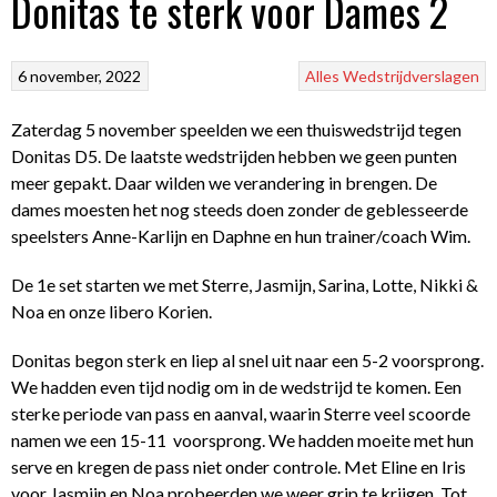
Donitas te sterk voor Dames 2
6 november, 2022
Alles
Wedstrijdverslagen
Zaterdag 5 november speelden we een thuiswedstrijd tegen
Donitas D5. De laatste wedstrijden hebben we geen punten
meer gepakt. Daar wilden we verandering in brengen. De
dames moesten het nog steeds doen zonder de geblesseerde
speelsters Anne-Karlijn en Daphne en hun trainer/coach Wim.
De 1e set starten we met Sterre, Jasmijn, Sarina, Lotte, Nikki &
Noa en onze libero Korien.
Donitas begon sterk en liep al snel uit naar een 5-2 voorsprong.
We hadden even tijd nodig om in de wedstrijd te komen. Een
sterke periode van pass en aanval, waarin Sterre veel scoorde
namen we een 15-11 voorsprong. We hadden moeite met hun
serve en kregen de pass niet onder controle. Met Eline en Iris
voor Jasmijn en Noa probeerden we weer grip te krijgen. Tot