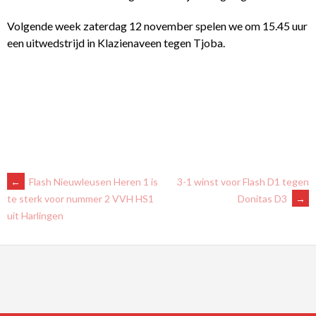
Volgende week zaterdag 12 november spelen we om 15.45 uur
een uitwedstrijd in Klazienaveen tegen Tjoba.
BERICHTNAVIGATIE
←
Flash Nieuwleusen Heren 1 is
3-1 winst voor Flash D1 tegen
Donitas D3
→
te sterk voor nummer 2 VVH HS1
uit Harlingen