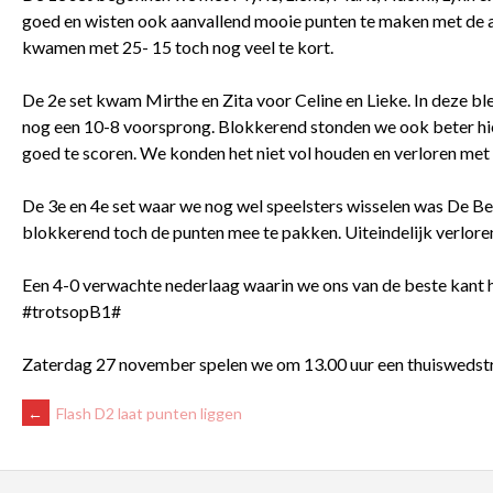
goed en wisten ook aanvallend mooie punten te maken met de 
kwamen met 25- 15 toch nog veel te kort.
De 2e set kwam Mirthe en Zita voor Celine en Lieke. In deze bl
nog een 10-8 voorsprong. Blokkerend stonden we ook beter hi
goed te scoren. We konden het niet vol houden en verloren met
De 3e en 4e set waar we nog wel speelsters wisselen was De Beve
blokkerend toch de punten mee te pakken. Uiteindelijk verlor
Een 4-0 verwachte nederlaag waarin we ons van de beste kant he
#trotsopB1#
Zaterdag 27 november spelen we om 13.00 uur een thuiswedstri
BERICHTNAVIGATIE
←
Flash D2 laat punten liggen