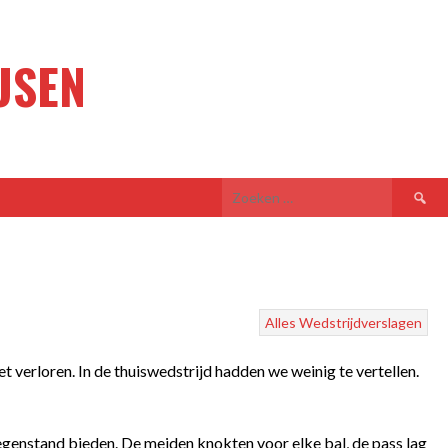
USEN
Zoeken
naar:
Alles
Wedstrijdverslagen
 verloren. In de thuiswedstrijd hadden we weinig te vertellen.
genstand bieden. De meiden knokten voor elke bal, de pass lag