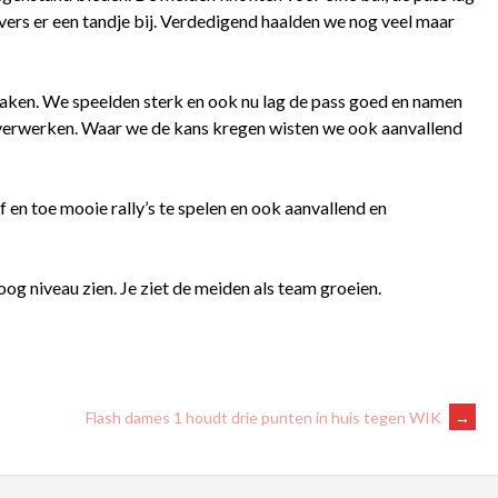
rs er een tandje bij. Verdedigend haalden we nog veel maar
 maken. We speelden sterk en ook nu lag de pass goed en namen
verwerken. Waar we de kans kregen wisten we ook aanvallend
 en toe mooie rally’s te spelen en ook aanvallend en
og niveau zien. Je ziet de meiden als team groeien.
Flash dames 1 houdt drie punten in huis tegen WIK
→