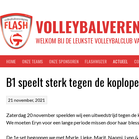
Spring
naar
inhoud
VOLLEYBALVEREN
WELKOM BIJ DE LEUKSTE VOLLEYBALCLUB V
HOME
ONZE TEAMS
ONZE SPONSOREN
FLASHWIJZER
ACTUEEL
CO
B1 speelt sterk tegen de koplope
21 november, 2021
Zaterdag 20 november speelden wij een uitwedstrijd tegen de ko
We moeten Eryn voor een lange periode missen door haar blessur
De 1e set begonnen we met Myrle, Lieke, Marit, Naomi, Lynn &