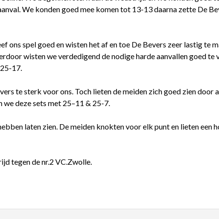
aanval. We konden goed mee komen tot 13-13 daarna zette De Beve
eef ons spel goed en wisten het af en toe De Bevers zeer lastig te
erdoor wisten we verdedigend de nodige harde aanvallen goed te 
 25-17.
rs te sterk voor ons. Toch lieten de meiden zich goed zien door af
en we deze sets met 25–11 & 25-7.
bben laten zien. De meiden knokten voor elk punt en lieten een ho
jd tegen de nr.2 VC.Zwolle.