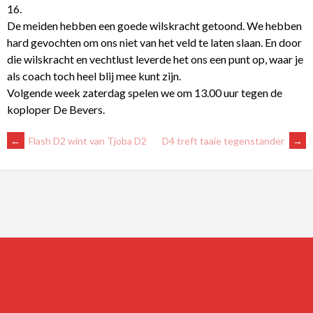
16.
De meiden hebben een goede wilskracht getoond. We hebben
hard gevochten om ons niet van het veld te laten slaan. En door
die wilskracht en vechtlust leverde het ons een punt op, waar je
als coach toch heel blij mee kunt zijn.
Volgende week zaterdag spelen we om 13.00 uur tegen de
koploper De Bevers.
BERICHTNAVIGATIE
←
Flash D2 wint van Tjoba D2
D4 treft taaie tegenstander
→