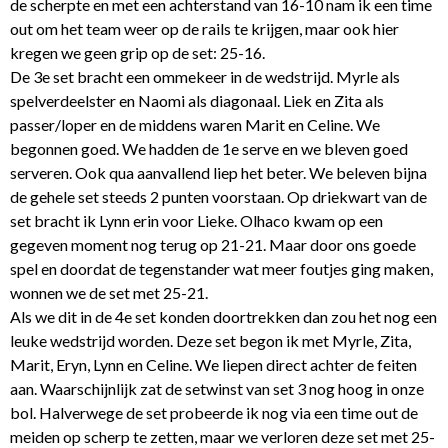
de scherpte en met een achterstand van 16-10 nam ik een time
out om het team weer op de rails te krijgen, maar ook hier
kregen we geen grip op de set: 25-16.
De 3e set bracht een ommekeer in de wedstrijd. Myrle als
spelverdeelster en Naomi als diagonaal. Liek en Zita als
passer/loper en de middens waren Marit en Celine. We
begonnen goed. We hadden de 1e serve en we bleven goed
serveren. Ook qua aanvallend liep het beter. We beleven bijna
de gehele set steeds 2 punten voorstaan. Op driekwart van de
set bracht ik Lynn erin voor Lieke. Olhaco kwam op een
gegeven moment nog terug op 21-21. Maar door ons goede
spel en doordat de tegenstander wat meer foutjes ging maken,
wonnen we de set met 25-21.
Als we dit in de 4e set konden doortrekken dan zou het nog een
leuke wedstrijd worden. Deze set begon ik met Myrle, Zita,
Marit, Eryn, Lynn en Celine. We liepen direct achter de feiten
aan. Waarschijnlijk zat de setwinst van set 3 nog hoog in onze
bol. Halverwege de set probeerde ik nog via een time out de
meiden op scherp te zetten, maar we verloren deze set met 25-