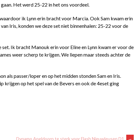
 gaan. Het werd 25-22 in het ons voordeel.
 waardoor ik Lynn erin bracht voor Marcia. Ook Sam kwam erin
van Iris, konden we deze set niet binnenhalen: 25-22 voor de
e set. Ik bracht Manouk erin voor Eline en Lynn kwam er voor de
 dames weer scherp te krijgen. We liepen maar steeds achter de
on als passer/loper en op het midden stonden Sam en Iris.
p krijgen op het spel van de Bevers en ook de 4
e
set ging
Dynamo Apeldoorn te sterk voor Flash Nieuwleusen D1
→