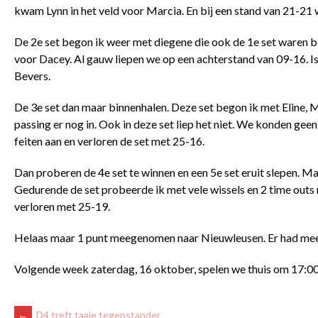
kwam Lynn in het veld voor Marcia. En bij een stand van 21-21
De 2
e
set begon ik weer met diegene die ook de 1
e
set waren b
voor Dacey. Al gauw liepen we op een achterstand van 09-16. Is
Bevers.
De 3
e
set dan maar binnenhalen. Deze set begon ik met Eline, M
passing er nog in. Ook in deze set liep het niet. We konden gee
feiten aan en verloren de set met 25-16.
Dan proberen de 4
e
set te winnen en een 5
e
set eruit slepen. M
Gedurende de set probeerde ik met vele wissels en 2 time outs 
verloren met 25-19.
Helaas maar 1 punt meegenomen naar Nieuwleusen. Er had meer
Volgende week zaterdag, 16 oktober, spelen we thuis om 17:00 
←
D4 treft taaie tegenstander