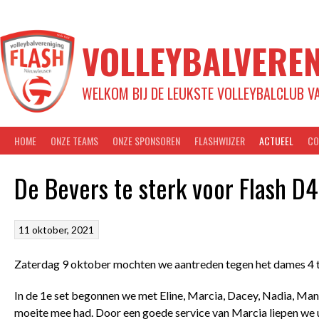
Spring
naar
inhoud
VOLLEYBALVEREN
WELKOM BIJ DE LEUKSTE VOLLEYBALCLUB V
HOME
ONZE TEAMS
ONZE SPONSOREN
FLASHWIJZER
ACTUEEL
CO
De Bevers te sterk voor Flash D4
11 oktober, 2021
Zaterdag 9 oktober mochten we aantreden tegen het dames 4 t
In de 1
e
set begonnen we met Eline, Marcia, Dacey, Nadia, Mano
moeite mee had. Door een goede service van Marcia liepen we ui