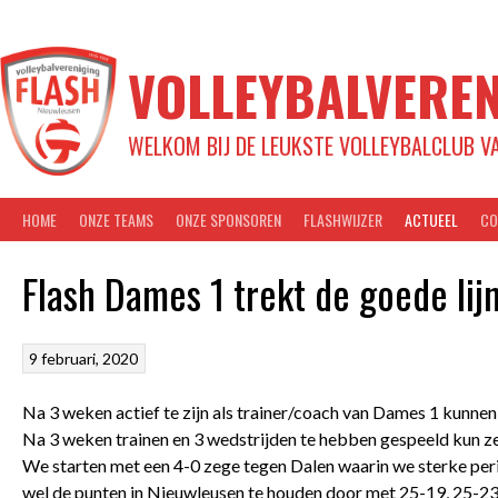
Spring
naar
inhoud
VOLLEYBALVEREN
WELKOM BIJ DE LEUKSTE VOLLEYBALCLUB V
HOME
ONZE TEAMS
ONZE SPONSOREN
FLASHWIJZER
ACTUEEL
CO
Flash Dames 1 trekt de goede lij
9 februari, 2020
Na 3 weken actief te zijn als trainer/coach van Dames 1 kunnen
Na 3 weken trainen en 3 wedstrijden te hebben gespeeld kun ze
We starten met een 4-0 zege tegen Dalen waarin we sterke peri
wel de punten in Nieuwleusen te houden door met 25-19, 25-23,