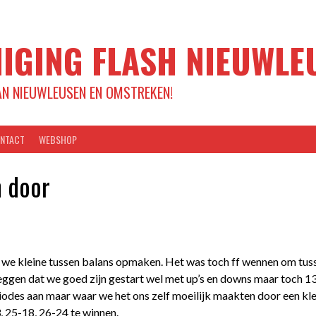
IGING FLASH NIEUWLE
AN NIEUWLEUSEN EN OMSTREKEN!
NTACT
WEBSHOP
n door
 we kleine tussen balans opmaken. Het was toch ff wennen om tussen
ggen dat we goed zijn gestart wel met up’s en downs maar toch 13
odes aan maar waar we het ons zelf moeilijk maakten door een klei
 25-18, 26-24 te winnen.