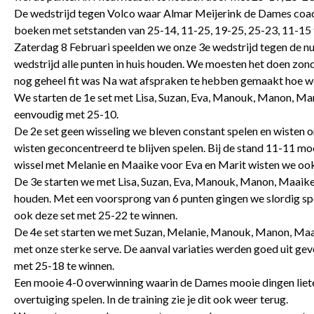
De wedstrijd tegen Volco waar Almar Meijerink de Dames coac
boeken met setstanden van 25-14, 11-25, 19-25, 25-23, 11-15 
Zaterdag 8 Februari speelden we onze 3e wedstrijd tegen de nu
wedstrijd alle punten in huis houden. We moesten het doen zonde
nog geheel fit was Na wat afspraken te hebben gemaakt hoe w
We starten de 1e set met Lisa, Suzan, Eva, Manouk, Manon, Mar
eenvoudig met 25-10.
De 2e set geen wisseling we bleven constant spelen en wisten 
wisten geconcentreerd te blijven spelen. Bij de stand 11-11 m
wissel met Melanie en Maaike voor Eva en Marit wisten we ook
De 3e starten we met Lisa, Suzan, Eva, Manouk, Manon, Maaike e
houden. Met een voorsprong van 6 punten gingen we slordig sp
ook deze set met 25-22 te winnen.
De 4e set starten we met Suzan, Melanie, Manouk, Manon, Maaik
met onze sterke serve. De aanval variaties werden goed uit g
met 25-18 te winnen.
Een mooie 4-0 overwinning waarin de Dames mooie dingen lieten
overtuiging spelen. In de training zie je dit ook weer terug.