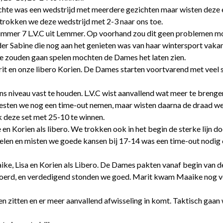
hte was een wedstrijd met meerdere gezichten maar wisten deze e
trokken we deze wedstrijd met 2-3 naar ons toe.
mmer 7 L.V.C uit Lemmer. Op voorhand zou dit geen problemen moge
r Sabine die nog aan het genieten was van haar wintersport vakanti
e zouden gaan spelen mochten de Dames het laten zien.
it en onze libero Korien. De Dames starten voortvarend met veel 
ons niveau vast te houden. L.V.C wist aanvallend wat meer te bre
oesten we nog een time-out nemen, maar wisten daarna de draad we
 deze set met 25-10 te winnen.
n Korien als libero. We trokken ook in het begin de sterke lijn 
elen en misten we goede kansen bij 17-14 was een time-out nodig 
e, Lisa en Korien als Libero. De Dames pakten vanaf begin van de
evoerd, en verdedigend stonden we goed. Marit kwam Maaike nog v
 zitten en er meer aanvallend afwisseling in komt. Taktisch gaa