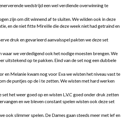
nerverende wedstrijd een wel verdiende overwinning te
n zijn om dit winnend af te sluiten. We wilden ook in deze
e, en de niet fitte Mireille die deze week niet had getraind en
serve druk en gevarieerd aanvalsspel pakten we deze set
ngen waar we verdedigend ook het nodige moesten brengen. We
er uitstekend op te pakken. Eind van de set nog een dubbele
door en Melanie kwam nog voor Eva we wisten het niveau vast te
om de puntjes op de i te zetten. We wisten met hard werken
 set het weer goed op en wisten L.V.C goed onder druk zetten
ervangen en we bleven constant spelen wisten ook deze set
n we ook slimmer spelen. De Dames gaan steeds meer met lef en