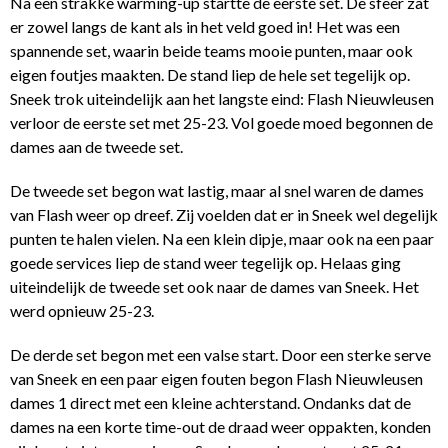
Na een strakke warming-up startte de eerste set. De sfeer zat
er zowel langs de kant als in het veld goed in! Het was een
spannende set, waarin beide teams mooie punten, maar ook
eigen foutjes maakten. De stand liep de hele set tegelijk op.
Sneek trok uiteindelijk aan het langste eind: Flash Nieuwleusen
verloor de eerste set met 25-23. Vol goede moed begonnen de
dames aan de tweede set.
De tweede set begon wat lastig, maar al snel waren de dames
van Flash weer op dreef. Zij voelden dat er in Sneek wel degelijk
punten te halen vielen. Na een klein dipje, maar ook na een paar
goede services liep de stand weer tegelijk op. Helaas ging
uiteindelijk de tweede set ook naar de dames van Sneek. Het
werd opnieuw 25-23.
De derde set begon met een valse start. Door een sterke serve
van Sneek en een paar eigen fouten begon Flash Nieuwleusen
dames 1 direct met een kleine achterstand. Ondanks dat de
dames na een korte time-out de draad weer oppakten, konden