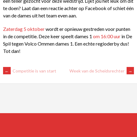
een teller gezocht voor deze wedstrijd. Lijkt jou het leuk om dit
te doen? Laat dan een reactie achter op Facebook of schiet één
van de dames uit het team even aan.
Zaterdag 5 oktober
wordt er opnieuw gestreden voor punten
in de competitie. Deze keer speelt dames 1
om 16:00 uur
in De
Spil tegen Volco Ommen dames 1. Een echte regioderby dus!
Tot dan!
BERICHTNAVIGATIE
←
Competitie is van start
Week van de Scheidsrechter
→