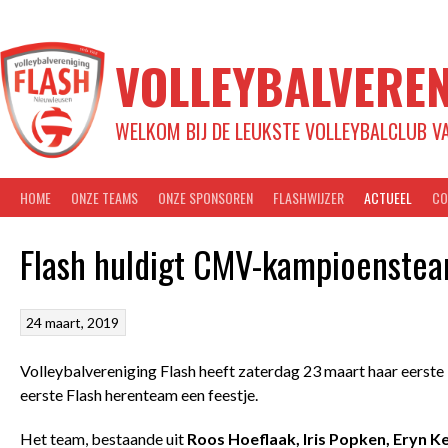
Spring
naar
inhoud
VOLLEYBALVEREN
WELKOM BIJ DE LEUKSTE VOLLEYBALCLUB V
HOME
ONZE TEAMS
ONZE SPONSOREN
FLASHWIJZER
ACTUEEL
CO
Flash huldigt CMV-kampioenstea
24 maart, 2019
Volleybalvereniging Flash heeft zaterdag 23 maart haar eerste
eerste Flash herenteam een feestje.
Het team, bestaande uit
Roos Hoeflaak, Iris Popken, Eryn 