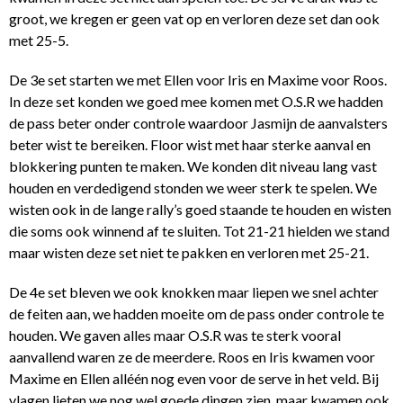
groot, we kregen er geen vat op en verloren deze set dan ook
met 25-5.
De 3e set starten we met Ellen voor Iris en Maxime voor Roos.
In deze set konden we goed mee komen met O.S.R we hadden
de pass beter onder controle waardoor Jasmijn de aanvalsters
beter wist te bereiken. Floor wist met haar sterke aanval en
blokkering punten te maken. We konden dit niveau lang vast
houden en verdedigend stonden we weer sterk te spelen. We
wisten ook in de lange rally’s goed staande te houden en wisten
die soms ook winnend af te sluiten. Tot 21-21 hielden we stand
maar wisten deze set niet te pakken en verloren met 25-21.
De 4e set bleven we ook knokken maar liepen we snel achter
de feiten aan, we hadden moeite om de pass onder controle te
houden. We gaven alles maar O.S.R was te sterk vooral
aanvallend waren ze de meerdere. Roos en Iris kwamen voor
Maxime en Ellen alléén nog even voor de serve in het veld. Bij
vlagen lieten we nog wel goede dingen zien, maar kwamen ook