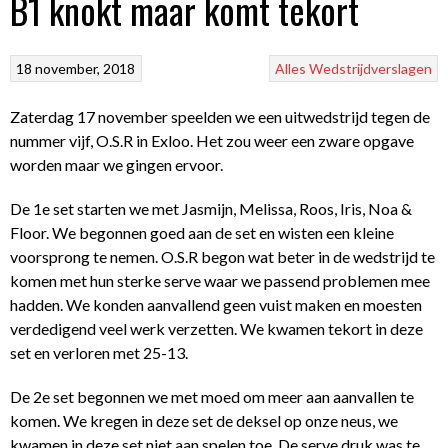
B1 knokt maar komt tekort
18 november, 2018
Alles
Wedstrijdverslagen
Zaterdag 17 november speelden we een uitwedstrijd tegen de
nummer vijf, O.S.R in Exloo. Het zou weer een zware opgave
worden maar we gingen ervoor.
De 1e set starten we met Jasmijn, Melissa, Roos, Iris, Noa &
Floor. We begonnen goed aan de set en wisten een kleine
voorsprong te nemen. O.S.R begon wat beter in de wedstrijd te
komen met hun sterke serve waar we passend problemen mee
hadden. We konden aanvallend geen vuist maken en moesten
verdedigend veel werk verzetten. We kwamen tekort in deze
set en verloren met 25-13.
De 2e set begonnen we met moed om meer aan aanvallen te
komen. We kregen in deze set de deksel op onze neus, we
kwamen in deze set niet aan spelen toe. De serve druk was te