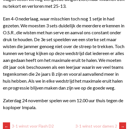
nu tekort en verloren met 25-13.
Een 4-0 nederlaag, waar misschien toch nog 1 setje in had
gezeten. We moesten 3 sets duidelijk de meerdere erkennen in
O.S.R , die wisten met hun serve en aanval ons constant onder
druk te houden. De 3e set speelden we een sterke set maar
wisten die jammer genoeg niet over de streep te trekken. Toch
kunnen we terug kijken op deze wedstrijd dat iedereen er alles
aan gedaan heeft om het maximale eruit te halen. We moeten
dit jaar ook beschouwen als een leerjaar waarin we veel teams
tegenkomen die 2e jaars B zijn en vooral aanvallend meer in
huis hebben. Als we in elke wedstrijd het maximale eruit halen
en progressie blijven maken dan zijn we op de goede weg.
Zaterdag 24 november spelen we om 12.00 uur thuis tegen de
koploper Impala.
←
3-1 winst voor Flash D2
3-1 winst voor dames 2
→