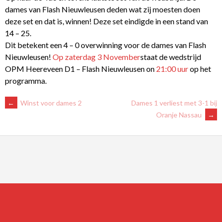
dames van Flash Nieuwleusen deden wat zij moesten doen
deze set en dat is, winnen! Deze set eindigde in een stand van
14 – 25.
Dit betekent een 4 – 0 overwinning voor de dames van Flash
Nieuwleusen!
Op zaterdag 3 November
staat de wedstrijd
OPM Heereveen D1 – Flash Nieuwleusen on
21:00 uur
op het
programma.
BERICHTNAVIGATIE
←
Winst voor dames 2
Dames 1 verliest met 3-1 bij
Oranje Nassau
→