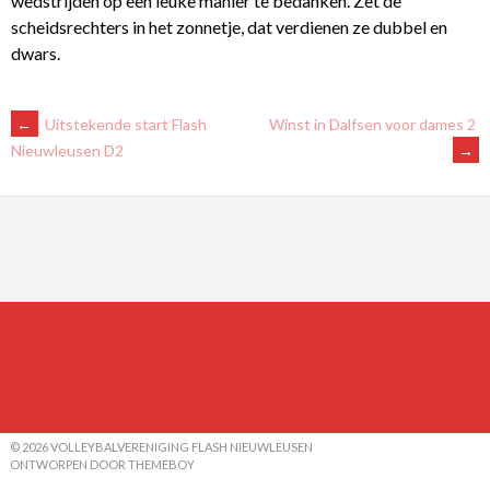
wedstrijden op een leuke manier te bedanken. Zet de
scheidsrechters in het zonnetje, dat verdienen ze dubbel en
dwars.
BERICHTNAVIGATIE
←
Uitstekende start Flash
Winst in Dalfsen voor dames 2
→
Nieuwleusen D2
© 2026 VOLLEYBALVERENIGING FLASH NIEUWLEUSEN
ONTWORPEN DOOR THEMEBOY