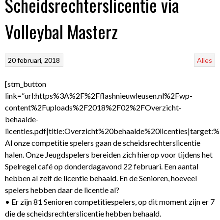
Scheidsrechterslicentie via
Volleybal Masterz
20 februari, 2018
Alles
[stm_button
link=”url:https%3A%2F%2Fflashnieuwleusen.nl%2Fwp-
content%2Fuploads%2F2018%2F02%2FOverzicht-
behaalde-
licenties.pdf|title:Overzicht%20behaalde%20licenties|target:%
Al onze competitie spelers gaan de scheidsrechterslicentie
halen. Onze Jeugdspelers bereiden zich hierop voor tijdens het
Spelregel café op donderdagavond 22 februari. Een aantal
hebben al zelf de licentie behaald. En de Senioren, hoeveel
spelers hebben daar de licentie al?
• Er zijn 81 Senioren competitiespelers, op dit moment zijn er 7
die de scheidsrechterslicentie hebben behaald.