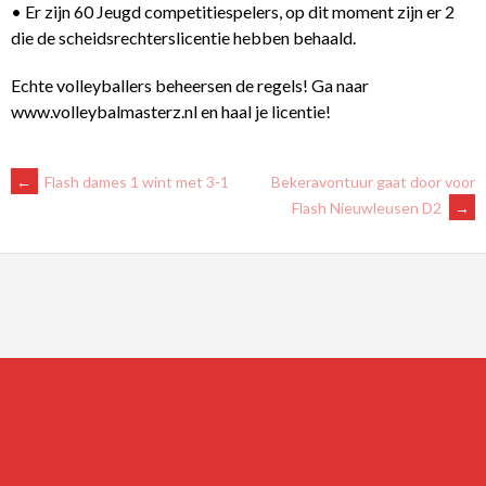
• Er zijn 60 Jeugd competitiespelers, op dit moment zijn er 2
die de scheidsrechterslicentie hebben behaald.
Echte volleyballers beheersen de regels! Ga naar
www.volleybalmasterz.nl en haal je licentie!
BERICHTNAVIGATIE
←
Flash dames 1 wint met 3-1
Bekeravontuur gaat door voor
Flash Nieuwleusen D2
→