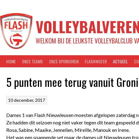
Spring
naar
inhoud
VOLLEYBALVEREN
WELKOM BIJ DE LEUKSTE VOLLEYBALCLUB V
HOME
ONZE TEAMS
ONZE SPONSOREN
FLASHWIJZER
ACTUEEL
CO
5 punten mee terug vanuit Gron
10 december, 2017
Dames 1 van Flash Nieuwleusen moesten afgelopen zaterdag na
Ze hadden dit seizoen nog niet vaker tegen dit team gespeeld 
Rosa, Sabine, Maaike, Jennelien, Mireille, Manouk en Irene.
Het was een spannende set maar de dames uit Nieuwleusen tro