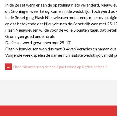
In de 2e set werd er aan de opstelling niets veranderd, Nieuwl
uit Groningen weer terug komen in de wedstrijd. Toch werd oo
In de 3e set ging Flash Nieuwleusen met steeds meer overtuiging
en dat betekende dat Nieuwleusen de 3e set dik won met 25-17
Flash Nieuwleusen wilde voor de volle 5 punten gaan, dat bete
Groningen goed onder druk.
De 4e set werd gewonnen met 25-17.
Flash Nieuwleusen won dus met 0-4 van Veracles en namen dus
Volgende week spelen de dames hun laatste wedstrijd van dit ja
BERICHTNAVIGATIE
←
Flash Nieuwleusen dames 2 pakt winst op Reflex dames 2