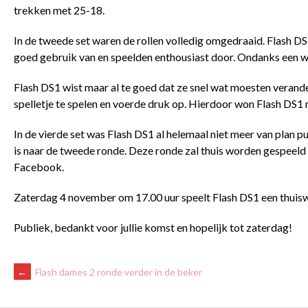
trekken met 25-18.
In de tweede set waren de rollen volledig omgedraaid. Flash 
goed gebruik van en speelden enthousiast door. Ondanks een wi
Flash DS1 wist maar al te goed dat ze snel wat moesten verande
spelletje te spelen en voerde druk op. Hierdoor won Flash DS1
In de vierde set was Flash DS1 al helemaal niet meer van plan p
is naar de tweede ronde. Deze ronde zal thuis worden gespeeld 
Facebook.
Zaterdag 4 november om 17.00 uur speelt Flash DS1 een thuis
Publiek, bedankt voor jullie komst en hopelijk tot zaterdag!
BERICHTNAVIGATIE
←
Flash dames 2 ronde verder in de beker