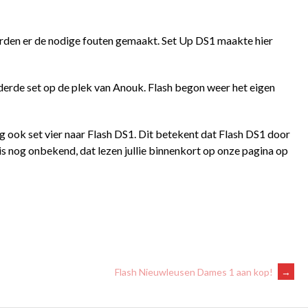
erden er de nodige fouten gemaakt. Set Up DS1 maakte hier
derde set op de plek van Anouk. Flash begon weer het eigen
ing ook set vier naar Flash DS1. Dit betekent dat Flash DS1 door
is nog onbekend, dat lezen jullie binnenkort op onze pagina op
Flash Nieuwleusen Dames 1 aan kop!
→