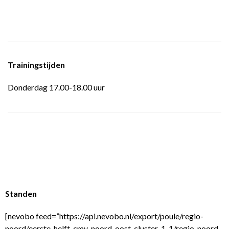
Trainingstijden
Donderdag 17.00-18.00 uur
Standen
[nevobo feed=”https://api.nevobo.nl/export/poule/regio-
noord/eerste-helft-cmv-noord-oost-cluster-1-1/regio-noord-