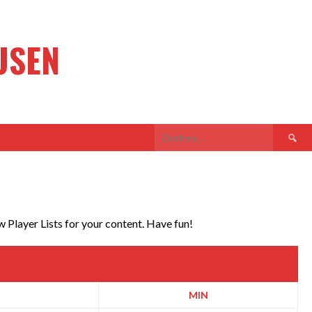
USEN
Zoeken
naar:
w Player Lists for your content. Have fun!
MIN