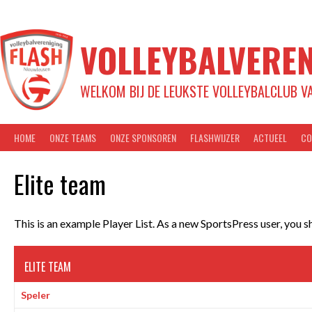
Spring
naar
inhoud
VOLLEYBALVEREN
WELKOM BIJ DE LEUKSTE VOLLEYBALCLUB V
HOME
ONZE TEAMS
ONZE SPONSOREN
FLASHWIJZER
ACTUEEL
CO
Elite team
This is an example Player List. As a new SportsPress user, you 
ELITE TEAM
Speler